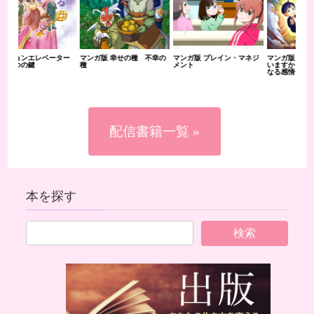
ター
マンガ版 幸せの種 不幸の
マンガ版 ブレイン・マネジ
マンガ版 未来の私は笑って
マン
種
メント
いますか？ 一瞬で心が軽く
金の
なる感情セラピー
配信書籍一覧 »
本を探す